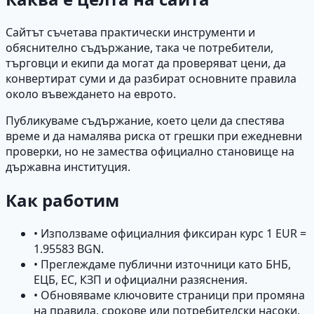
Сайтът съчетава практически инструменти и
обяснително съдържание, така че потребители,
търговци и екипи да могат да проверяват цени, да
конвертират суми и да разбират основните правила
около въвеждането на еврото.
Публикуваме съдържание, което цели да спестява
време и да намалява риска от грешки при ежедневни
проверки, но не замества официално становище на
държавна институция.
Как работим
• Използваме официалния фиксиран курс 1 EUR =
1.95583 BGN.
• Преглеждаме публични източници като БНБ,
ЕЦБ, ЕС, КЗП и официални разяснения.
• Обновяваме ключовите страници при промяна
на правила, срокове или потребителски насоки.