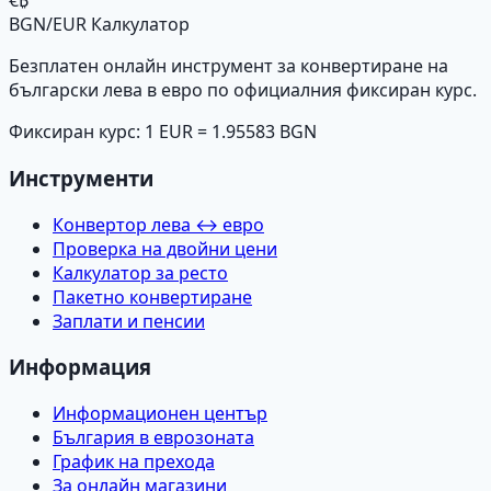
€₿
BGN/EUR Калкулатор
Безплатен онлайн инструмент за конвертиране на
български лева в евро по официалния фиксиран курс.
Фиксиран курс: 1 EUR = 1.95583 BGN
Инструменти
Конвертор лева ↔ евро
Проверка на двойни цени
Калкулатор за ресто
Пакетно конвертиране
Заплати и пенсии
Информация
Информационен център
България в еврозоната
График на прехода
За онлайн магазини