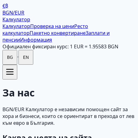
€₿
BGN/EUR
Калкулатор
Калкулатор
Проверка на цени
Ресто
калкулатор
Пакетно конвертиране
Заплати и
пенсии
Информация
Официален фиксиран курс: 1 EUR = 1.95583 BGN
·
BG
EN
За нас
BGN/EUR Калкулатор е независим помощен сайт за
хора и бизнеси, които се ориентират в прехода от лев
към евро в България.
Каква е целта на сайта