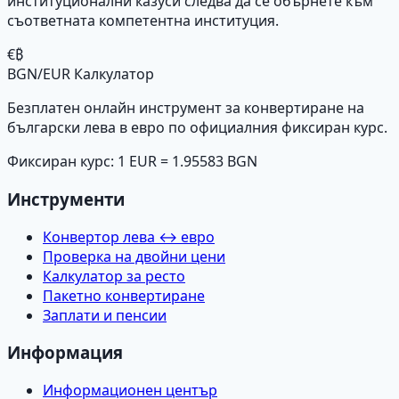
институционални казуси следва да се обърнете към
съответната компетентна институция.
€₿
BGN/EUR Калкулатор
Безплатен онлайн инструмент за конвертиране на
български лева в евро по официалния фиксиран курс.
Фиксиран курс: 1 EUR = 1.95583 BGN
Инструменти
Конвертор лева ↔ евро
Проверка на двойни цени
Калкулатор за ресто
Пакетно конвертиране
Заплати и пенсии
Информация
Информационен център