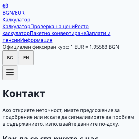
€₿
BGN/EUR
Калкулатор
Калкулатор
Проверка на цени
Ресто
калкулатор
Пакетно конвертиране
Заплати и
пенсии
Информация
Официален фиксиран курс: 1 EUR = 1.95583 BGN
·
BG
EN
Контакт
Ако откриете неточност, имате предложение за
подобрение или искате да сигнализирате за проблем
в съдържанието, използвайте данните по-долу.
Как да се свържете с нас